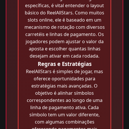
específicas, é vital entender o layout
básico do ReelAllStars. Como muitos
slots online, ele é baseado em um
mecanismo de rotação com diversos
carretéis e linhas de pagamento. Os
jogadores podem ajustar o valor da
aposta e escolher quantas linhas
desejam ativar em cada rodada.
Regras e Estratégias
ReelAllStars é simples de jogar, mas
oferece oportunidades para
estratégias mais avançadas. O
objetivo é alinhar símbolos
correspondentes ao longo de uma
linha de pagamento ativa. Cada
símbolo tem um valor diferente,
com algumas combinações