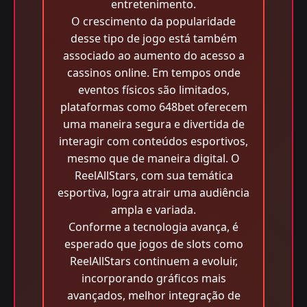
entretenimento.
O crescimento da popularidade
desse tipo de jogo está também
associado ao aumento do acesso a
cassinos online. Em tempos onde
eventos físicos são limitados,
plataformas como 648bet oferecem
uma maneira segura e divertida de
interagir com conteúdos esportivos,
mesmo que de maneira digital. O
ReelAllStars, com sua temática
esportiva, logra atrair uma audiência
ampla e variada.
Conforme a tecnologia avança, é
esperado que jogos de slots como
ReelAllStars continuem a evoluir,
incorporando gráficos mais
avançados, melhor integração de