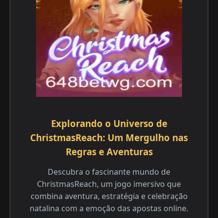
Explorando o Universo de
ChristmasReach: Um Mergulho nas
Regras e Aventuras
Descubra o fascinante mundo de
ChristmasReach, um jogo imersivo que
combina aventura, estratégia e celebração
natalina com a emoção das apostas online.