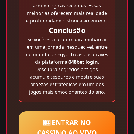
arqueológicas recentes. Essas
melhorias oferecem mais realidade
e profundidade histórica ao enredo.
Conclusão
Se você está pronto para embarcar
em uma jornada inesquecível, entre
no mundo de EgyptTreasure através
da plataforma
648bet login
.
Descubra segredos antigos,
acumule tesouros e mostre suas
proezas estratégicas em um dos
jogos mais emocionantes do ano.
🎰 ENTRAR NO
CASSINO AO VIVO