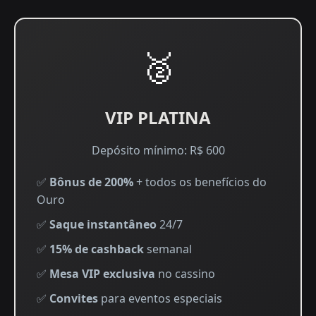
🥈
VIP PLATINA
Depósito mínimo: R$ 600
✅
Bônus de 200%
+ todos os benefícios do
Ouro
✅
Saque instantâneo
24/7
✅
15% de cashback
semanal
✅
Mesa VIP exclusiva
no cassino
✅
Convites
para eventos especiais