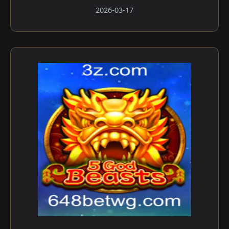
2026-03-17