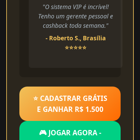
"O sistema VIP é incrível!
Tenho um gerente pessoal e
cashback toda semana."
- Roberto S., Brasília
⭐⭐⭐⭐⭐
⭐ CADASTRAR GRÁTIS
E GANHAR R$ 1.500
🎮 JOGAR AGORA -