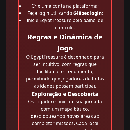
Crie uma conta na plataforma;
Faça login utilizando
648bet login
;
Inicie EgyptTreasure pelo painel de
controle.
Regras e Dinâmica de
Jogo
O EgyptTreasure é desenhado para
ser intuitivo, com regras que
facilitam o entendimento,
permitindo que jogadores de todas
as idades possam participar.
Exploração e Descoberta
Os jogadores iniciam sua jornada
com um mapa básico,
desbloqueando novas áreas ao
completar missões. Cada local