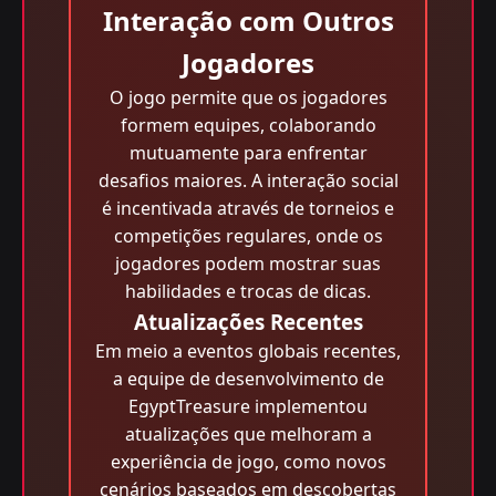
Interação com Outros
Jogadores
O jogo permite que os jogadores
formem equipes, colaborando
mutuamente para enfrentar
desafios maiores. A interação social
é incentivada através de torneios e
competições regulares, onde os
jogadores podem mostrar suas
habilidades e trocas de dicas.
Atualizações Recentes
Em meio a eventos globais recentes,
a equipe de desenvolvimento de
EgyptTreasure implementou
atualizações que melhoram a
experiência de jogo, como novos
cenários baseados em descobertas