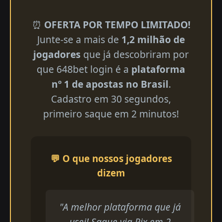
⏰
OFERTA POR TEMPO LIMITADO!
Junte-se a mais de
1,2 milhão de
jogadores
que já descobriram por
que 648bet login é a
plataforma
nº 1 de apostas no Brasil
.
Cadastro em 30 segundos,
primeiro saque em 2 minutos!
💬 O que nossos jogadores
dizem
"A melhor plataforma que já
usei! Saque via Pix em 2