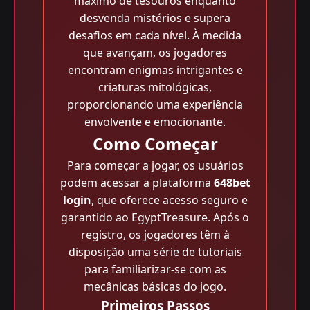
máximo de tesouros enquanto
desvenda mistérios e supera
desafios em cada nível. À medida
que avançam, os jogadores
encontram enigmas intrigantes e
criaturas mitológicas,
proporcionando uma experiência
envolvente e emocionante.
Como Começar
Para começar a jogar, os usuários
podem acessar a plataforma
648bet
login
, que oferece acesso seguro e
garantido ao EgyptTreasure. Após o
registro, os jogadores têm à
disposição uma série de tutoriais
para familiarizar-se com as
mecânicas básicas do jogo.
Primeiros Passos